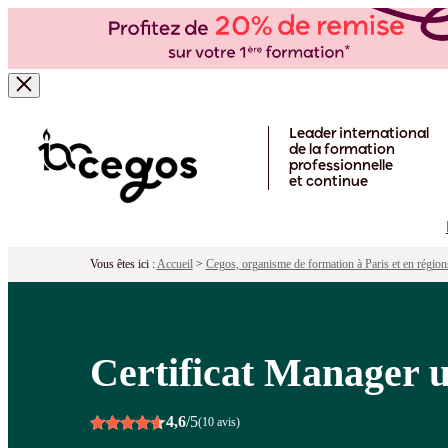
Certificat Manager un projet en mode 
Pour qui ?
Programme
Objectifs
Péd
Skip to main content
Leader international
de la formation
professionnelle
et continue
Vous êtes ici :
Accueil
>
Cegos, organisme de formation à Paris et en région
Certificat Manager u
4,6
/5
(10 avis)