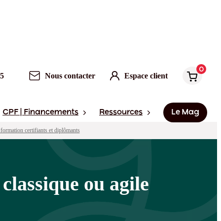
0
Nous contacter
Espace client
0
95
Nous contacter
Espace client
CPF | Financements
Ressources
Le Mag
formation certifiants et diplômants
classique ou agile