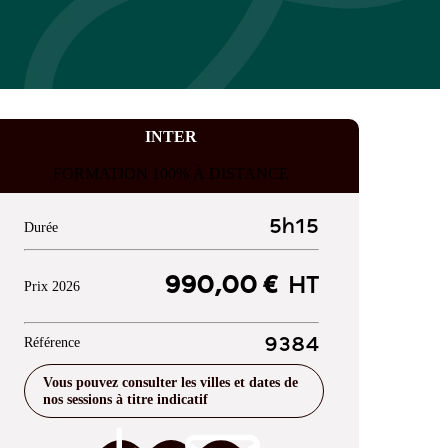
INTER
FORMATION 100% À DISTANCE
5h15
Durée
990,00 €
HT
Prix 2026
Référence
9384
Vous pouvez consulter les villes et dates de
nos sessions à titre indicatif