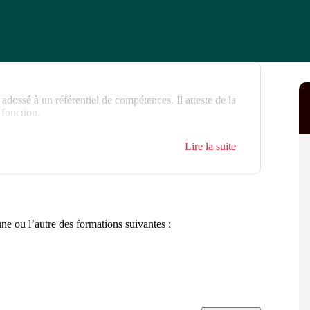
 adossé à un référentiel de compétences. Il atteste de la
 fonction.
Lire la suite
une ou l’autre des formations suivantes :