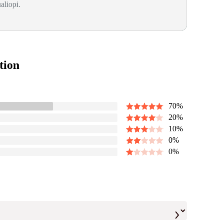
aliopi.
tion
70
%
20
%
10
%
0
%
0
%