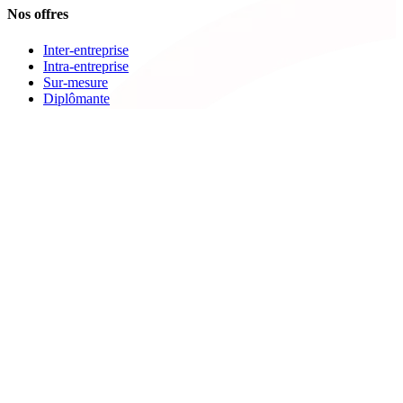
Nos offres
Inter-entreprise
Intra-entreprise
Sur-mesure
Diplômante
Digital Learning
VAE
À propos de Cegos
Nos centres de formation
Newsletters
Espace carrière
Presse
Le Groupe Cegos
Accessibilité en situation de handicap
Nos engagements RSE
Aides
FAQ
Nous contacter
Bulletin d'inscription