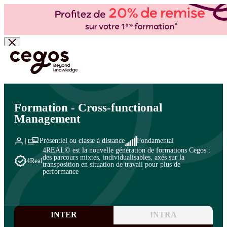
Skip to main content
Vous êtes ici :
Accueil
>
Cegos, organisme de formation à Paris et en régions
>
Management et leadership
>
Management transversal
>
Management transversal
Formation - Cross-functional
Management
Présentiel ou classe à distance
Fondamental
4REAL© est la nouvelle génération de formations Cegos :
des parcours mixtes, individualisables, axés sur la
4Real
transposition en situation de travail pour plus de
performance
INTER
INTRA