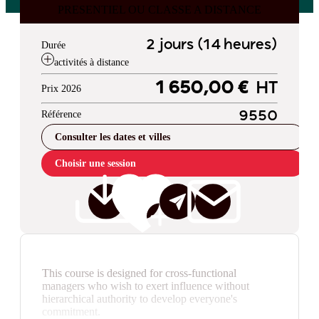
PRESENTIEL OU CLASSE A DISTANCE
2 jours (14 heures)
Durée
activités à distance
1 650,00 €
HT
Prix 2026
Référence
9550
Consulter les dates et villes
Choisir une session
This course is designed for cross-functional
managers who wish to exert influence without
hierarchical authority to develop everyone's
commitment.