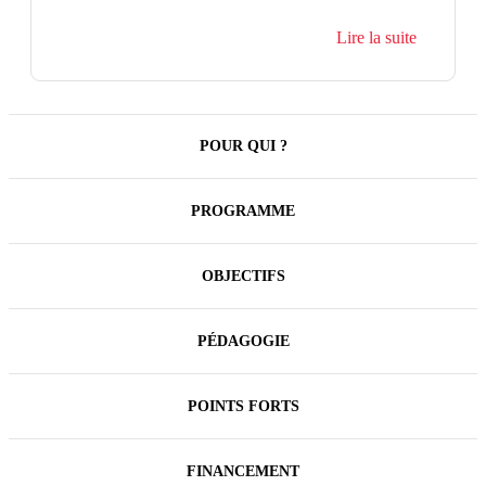
The distance-learning modules help anchor best
Lire la suite
practices over time.
This course is also available in french language:
Ref. 8513
.
POUR QUI ?
PROGRAMME
OBJECTIFS
PÉDAGOGIE
POINTS FORTS
FINANCEMENT