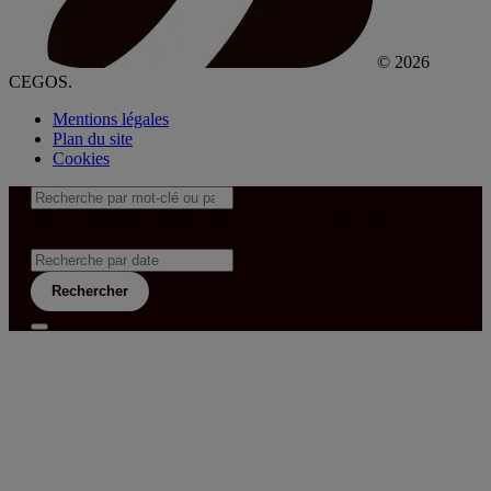
© 2026
CEGOS.
Mentions légales
Plan du site
Cookies
&& config('laravel-theme-inter.CEGOS_COUNTRY') !=
'neves')
Rechercher