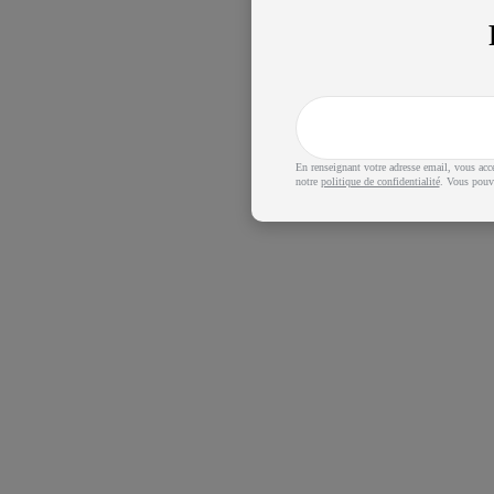
En renseignant votre adresse email, vous acc
notre
politique de confidentialité
. Vous pouve