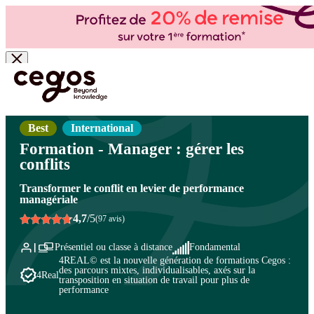
Skip to main content
Vous êtes ici :
Accueil
>
Cegos, organisme de formation à Paris et en régions
>
Management et leadership
>
Communication - Gestion des conflits
>
Gestion des conflits
Best
International
Formation - Manager : gérer les
conflits
Transformer le conflit en levier de performance
managériale
4,7
/5
(97 avis)
Présentiel ou classe à distance
Fondamental
4REAL© est la nouvelle génération de formations Cegos :
des parcours mixtes, individualisables, axés sur la
4Real
transposition en situation de travail pour plus de
performance