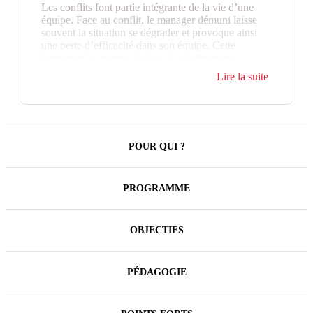
Les conflits font partie intégrante de la vie d’une
équipe. Face au conflit, le manager démuni laisse
souvent la situation se dégrader et provoque ainsi
une perte d’efficacité dans son équipe. Cette
formation lui permet de face à ces situations
difficiles tout en préservant la relation.
Lire la suite
Lors de cette formation à la gestion des conflits
seront traités :
le conflit interpersonnel ;
POUR QUI ?
le conflit dans son équipe.
Au-delà des techniques, cette formation apporte au
manager la capacité de réguler et de faire du conflit
PROGRAMME
une réelle opportunité de progrès individuel et
collectif.
OBJECTIFS
PÉDAGOGIE