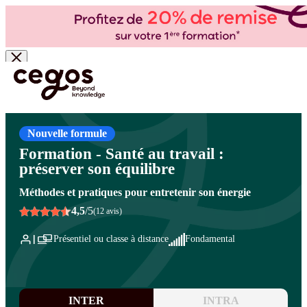
Skip to main content
Vous êtes ici :
Accueil
>
Cegos, organisme de formation à Paris et en régions
>
QVCT -
Qualité de vie et des conditions de travail
>
Bien-être au travail
>
Déployer le bien-être au
travail
Nouvelle formule
Formation - Santé au travail :
préserver son équilibre
Méthodes et pratiques pour entretenir son énergie
4,5
/5
(12 avis)
Présentiel ou classe à distance
Fondamental
INTER
INTRA