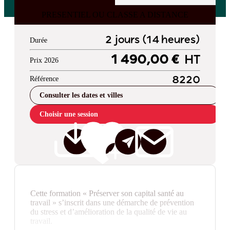
PRESENTIEL OU CLASSE A DISTANCE
2 jours (14 heures)
Durée
1 490,00 €
HT
Prix 2026
Référence
8220
Consulter les dates et villes
Choisir une session
Cette formation « Préserver son capital santé au
travail » s’inscrit dans une démarche de prévention
du stress et d’amélioration de la qualité de vie au
travail.