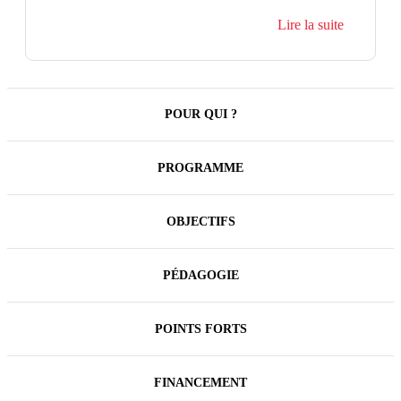
Elle permet de comprendre le stress, de repérer ses
Lire la suite
propres facteurs de stress et de déséquilibre, de tenir
compte des facteurs de risque pour agir en
anticipation et de s'outiller pour préserver son capital
santé physique, mental et émotionnel.
POUR QUI ?
PROGRAMME
OBJECTIFS
PÉDAGOGIE
POINTS FORTS
FINANCEMENT