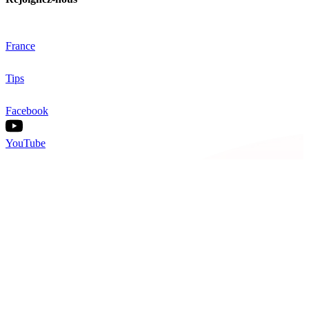
France
Tips
Facebook
YouTube
Nos offres
Inter-entreprise
Intra-entreprise
Sur-mesure
Diplômante
Digital Learning
VAE
À propos de Cegos