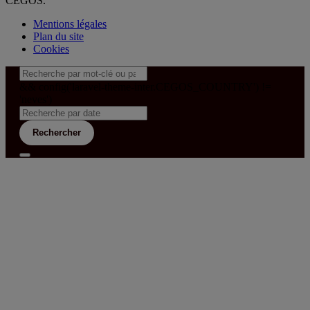
CEGOS.
Mentions légales
Plan du site
Cookies
&& config('laravel-theme-inter.CEGOS_COUNTRY') !=
'neves')
Rechercher