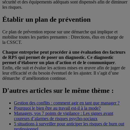
sécurité et des équipements adéquats sont dispensés afin de diminuer
les risques.
Établir un plan de prévention
Ce plan de prévention repose sur une démarche qui implique et
mobilise toutes les parties prenantes : Directions, élus en charge de
la CSSCT.
Chaque entreprise peut procéder à une évaluation des facteurs
de RPS qui permet de poser un diagnostic. Ce diagnostic
permet d’élaborer un plan d’action et de le communiquer
.
Enfin, elle suit et évalue les actions mises en œuvre afin de juger de
leur efficacité et du besoin éventuel de les ajuster. Il s’agit d’une
démarche d’amélioration continue.
D'autres articles sur le même thème :
Gestion des conflits : comment agir en tant que manager ?
Pourquoi le bien être au travail est-il à la mode?
Managers, vos 7 points de vigilance : Les signes avant
coureurs d’alarmes de risques psycho-sociaux
5 situations à surveiller pour anticiper les risques de burn out
professionnel