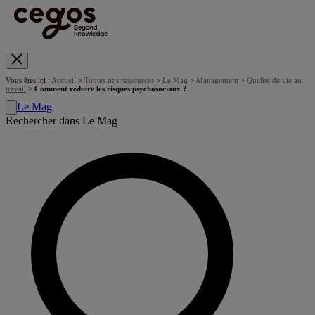
Skip to main content
Vous êtes ici :
Accueil
>
Toutes nos ressources
>
Le Mag
>
Management
>
Qualité de vie au
travail
>
Comment réduire les risques psychosociaux ?
Le Mag
Rechercher dans Le Mag