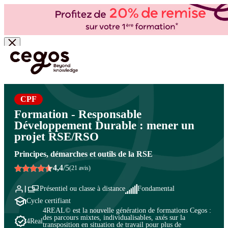
Skip to main content
Vous êtes ici :
Accueil
>
Cegos, organisme de formation à Paris et en régions
>
RSE et
Développement Durable
>
Mettre en œuvre la RSE dans les organisations
>
Piloter la
démarche RSE
CPF
Formation - Responsable
Développement Durable : mener un
projet RSE/RSO
Principes, démarches et outils de la RSE
4,4
/5
(21 avis)
Présentiel ou classe à distance
Fondamental
Cycle certifiant
4REAL© est la nouvelle génération de formations Cegos :
des parcours mixtes, individualisables, axés sur la
4Real
transposition en situation de travail pour plus de