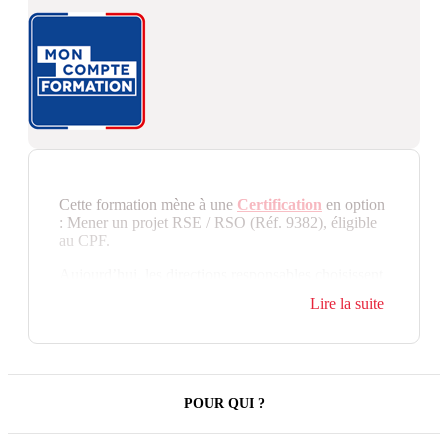
Cette formation mène à une
Certification
en option
: Mener un projet RSE / RSO (Réf. 9382), éligible
au CPF.
Aujourd’hui, les directions responsables choisissent
d’engager leurs organisations dans la voie du
Lire la suite
développement durable en identifiant et en assumant
leur responsabilité sociétale. Leur défi est alors de
concilier performance économique, respect de
l’environnement et responsabilité sociale. Impulser,
orienter et coordonner l’ensemble des actions
sociétales à mener devient alors la mission des
POUR QUI ?
Responsables ou des chargés de projet
Développement Durable. Ce cycle leur est dédié. Ils