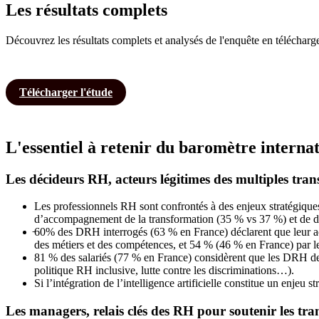
Les résultats complets
Découvrez les résultats complets et analysés de l'enquête en télécharg
Télécharger l'étude
L'essentiel à retenir du baromètre intern
Les décideurs RH, acteurs légitimes des multiples tran
Les professionnels RH sont confrontés à des enjeux stratégiques 
d’accompagnement de la transformation (35 % vs 37 %) et de dé
̵60% des DRH interrogés (63 % en France) déclarent que leur act
des métiers et des compétences, et 54 % (46 % en France) par les
81 % des salariés (77 % en France) considèrent que les DRH de 
politique RH inclusive, lutte contre les discriminations…).
Si l’intégration de l’intelligence artificielle constitue un enje
Les managers, relais clés des RH pour soutenir les tr