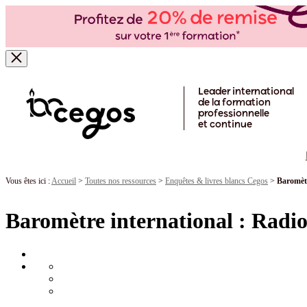
Skip to main content
Leader international
de la formation
professionnelle
et continue
Vous êtes ici :
Accueil
>
Toutes nos ressources
>
Enquêtes & livres blancs Cegos
>
Baromètr
Baromètre international : Radio