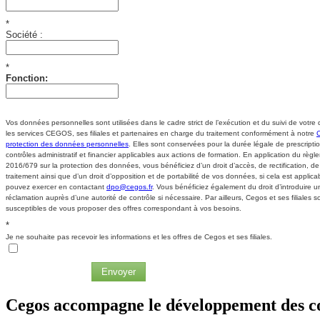
*
Société :
*
Fonction:
Vos données personnelles sont utilisées dans le cadre strict de l’exécution et du suivi de votr
les services CEGOS, ses filiales et partenaires en charge du traitement conformément à notre
protection des données personnelles
. Elles sont conservées pour la durée légale de prescripti
contrôles administratif et financier applicables aux actions de formation. En application du règ
2016/679 sur la protection des données, vous bénéficiez d’un droit d’accès, de rectification, de 
traitement ainsi que d’un droit d’opposition et de portabilité de vos données, si cela est applic
pouvez exercer en contactant
dpo@cegos.fr
. Vous bénéficiez également du droit d’introduire u
réclamation auprès d’une autorité de contrôle si nécessaire. Par ailleurs, Cegos et ses filiales s
susceptibles de vous proposer des offres correspondant à vos besoins.
*
Je ne souhaite pas recevoir les informations et les offres de Cegos et ses filiales.
Envoyer
Cegos accompagne le développement des c