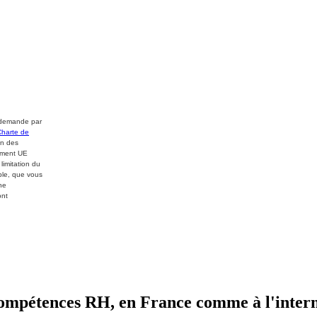
e demande par
Charte de
on des
lement UE
limitation du
able, que vous
ne
ont
ompétences RH, en France comme à l'intern