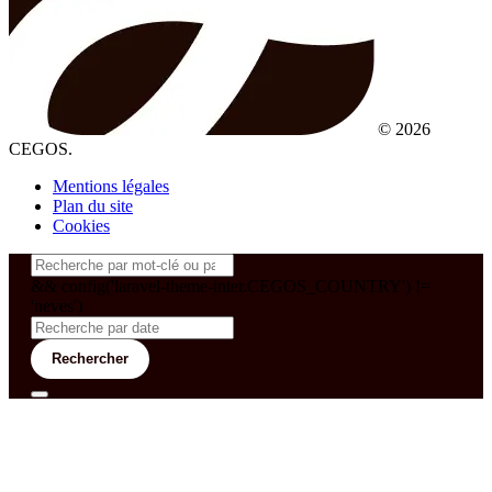
© 2026
CEGOS.
Mentions légales
Plan du site
Cookies
&& config('laravel-theme-inter.CEGOS_COUNTRY') !=
'neves')
Rechercher