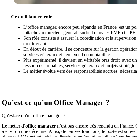
Ce qu'il faut retenir :
L’office manager, encore peu répandu en France, est un po
rattaché au directeur général, surtout dans les PME et TPE.
Son rôle consiste à assurer la coordination et la supervision de
du dirigeant.
En début de carrière, il se concentre sur la gestion opératio
services généraux et lien avec la comptabilité.
Plus expérimenté, il devient un véritable bras droit, avec un
ressources humaines, services généraux et projets stratégiq
Le métier évolue vers des responsabilités accrues, nécessit
Qu’est-ce qu’un Office Manager ?
Qu'est-ce qu'un office manager ?
Le métier d’
office manager
n’est pas encore très répandu en France. C
a environ une décennie. Ainsi, de par ses fonctions, le poste est souve
ailleurs, l’OM est rattaché au directeur général et travaille général