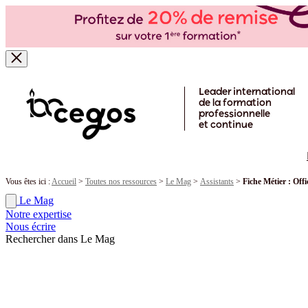
Skip to main content
Leader international
de la formation
professionnelle
et continue
Vous êtes ici :
Accueil
>
Toutes nos ressources
>
Le Mag
>
Assistants
>
Fiche Métier : Off
Le Mag
Notre expertise
Nous écrire
Rechercher dans Le Mag