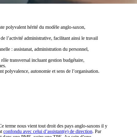
ste polyvalent hérité du modèle anglo-saxon,
 l’activité administrative, facilitant ainsi le travail
nnelle : assistanat, administration du personnel,
 rôle transversal incluant gestion budgétaire,
ues.
ant polyvalence, autonomie et sens de l’organisation.
e terme nous vient tout droit des pays anglo-saxons il y
nt
confondu avec celui d’assistant(e) de direction
. Par
ement dans une PME, voire une TPE. Au sein d’une