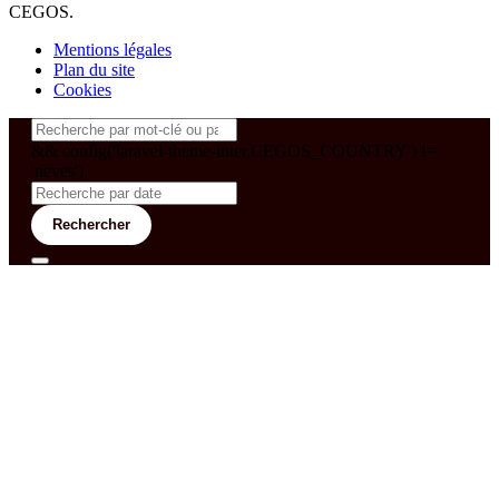
CEGOS.
Mentions légales
Plan du site
Cookies
&& config('laravel-theme-inter.CEGOS_COUNTRY') !=
'neves')
Rechercher