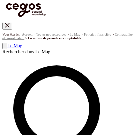
Skip to main content
Vous êtes ici :
Accueil
>
Toutes nos ressources
>
Le Mag
>
Fonction financière
>
Comptabilité
et consolidation
>
La notion de période en comptabilité
Le Mag
Rechercher dans Le Mag