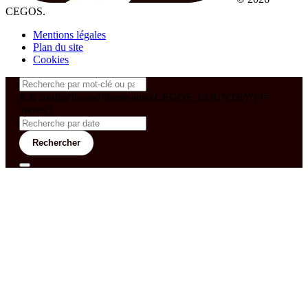
CEGOS.
Mentions légales
Plan du site
Cookies
&& config('laravel-theme-inter.CEGOS_COUNTRY') !=
'neves')
Rechercher