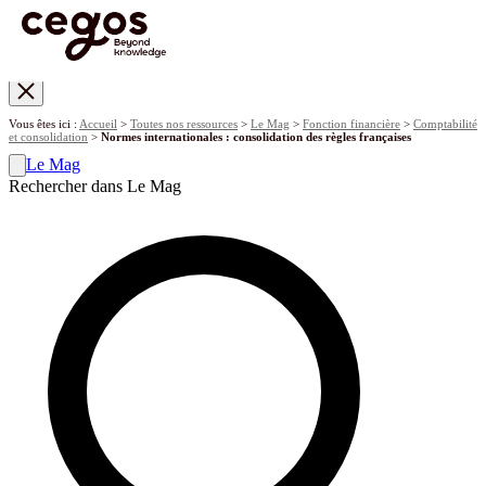
Skip to main content
Vous êtes ici :
Accueil
>
Toutes nos ressources
>
Le Mag
>
Fonction financière
>
Comptabilité
et consolidation
>
Normes internationales : consolidation des règles françaises
Le Mag
Rechercher dans Le Mag