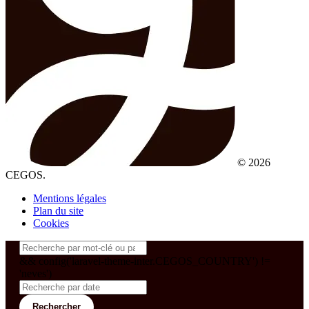
© 2026
CEGOS.
Mentions légales
Plan du site
Cookies
&& config('laravel-theme-inter.CEGOS_COUNTRY') !=
'neves')
Rechercher