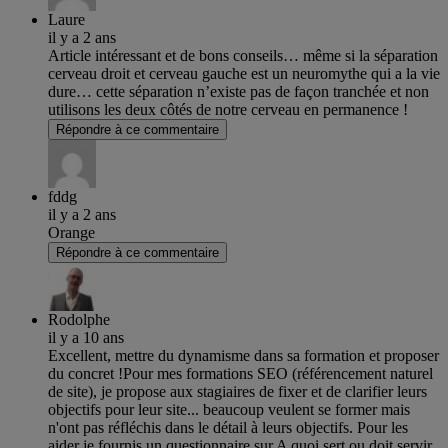
Laure
il y a 2 ans
Article intéressant et de bons conseils… même si la séparation
cerveau droit et cerveau gauche est un neuromythe qui a la vie
dure… cette séparation n’existe pas de façon tranchée et non
utilisons les deux côtés de notre cerveau en permanence !
Répondre à ce commentaire
fddg
il y a 2 ans
Orange
Répondre à ce commentaire
Rodolphe
il y a 10 ans
Excellent, mettre du dynamisme dans sa formation et proposer
du concret !Pour mes formations SEO (référencement naturel
de site), je propose aux stagiaires de fixer et de clarifier leurs
objectifs pour leur site... beaucoup veulent se former mais
n'ont pas réfléchis dans le détail à leurs objectifs. Pour les
aider je fournis un questionnaire sur A quoi sert ou doit servir