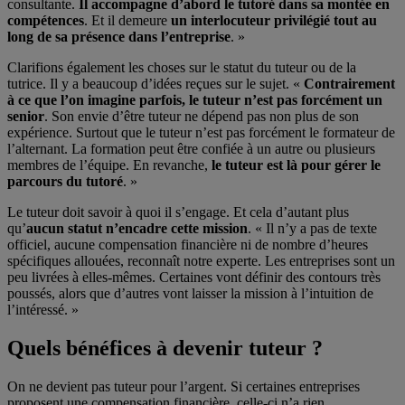
consultante.
Il accompagne d’abord le tutoré dans sa montée en
compétences
. Et il demeure
un interlocuteur privilégié tout au
long de sa présence dans l’entreprise
. »
Clarifions également les choses sur le statut du tuteur ou de la
tutrice. Il y a beaucoup d’idées reçues sur le sujet. «
Contrairement
à ce que l’on imagine parfois,
le tuteur n’est pas forcément un
senior
. Son envie d’être tuteur ne dépend pas non plus de son
expérience. Surtout que le tuteur n’est pas forcément le formateur de
l’alternant. La formation peut être confiée à un autre ou plusieurs
membres de l’équipe. En revanche,
le tuteur est là pour
gérer le
parcours du tutoré
. »
Le tuteur doit savoir à quoi il s’engage. Et cela d’autant plus
qu’
aucun statut n’encadre cette mission
. « Il n’y a pas de texte
officiel, aucune compensation financière ni de nombre d’heures
spécifiques allouées, reconnaît notre experte. Les entreprises sont un
peu livrées à elles-mêmes. Certaines vont définir des contours très
poussés, alors que d’autres vont laisser la mission à l’intuition de
l’intéressé. »
Quels bénéfices à devenir tuteur ?
On ne devient pas tuteur pour l’argent. Si certaines entreprises
proposent une compensation financière, celle-ci n’a rien