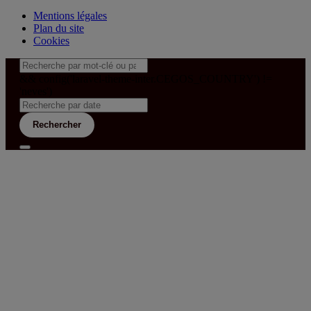
Mentions légales
Plan du site
Cookies
&& config('laravel-theme-inter.CEGOS_COUNTRY') !=
'neves')
Rechercher