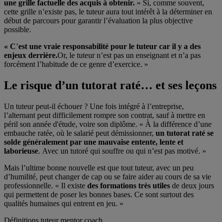
une grille factuelle des acquis à obtenir.
» Si, comme souvent,
cette grille n’existe pas, le tuteur aura tout intérêt à la déterminer en
début de parcours pour garantir l’évaluation la plus objective
possible.
« C
’
est une vraie responsabilité pour le tuteur car il y a des
enjeux derri
ère.
Or, le tuteur n’est pas un enseignant et n’a pas
forcément l’habitude de ce genre d’exercice. »
Le risque d’un tutorat raté… et ses leçons
Un tuteur peut-il échouer ? Une fois intégré à l’entreprise,
l’alternant peut difficilement rompre son contrat, sauf à mettre en
péril son année d'étude, voire son diplôme. « À la différence d’une
embauche ratée, où le salarié peut démissionner,
un tutorat raté se
solde généralement par une mauvaise entente, lente et
laborieuse
. Avec un tutoré qui souffre ou qui n’est pas motivé. »
Mais l’ultime bonne nouvelle est que tout tuteur, avec un peu
d’humilité, peut changer de cap ou se faire aider au cours de sa vie
professionnelle. « Il existe
des formations très utiles
de deux jours
qui permettent de poser les bonnes bases. Ce sont surtout des
qualités humaines qui entrent en jeu. »
Définitions tuteur mentor coach