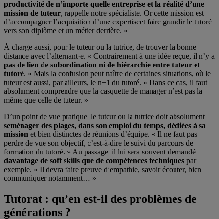
productivité de n
’
importe quelle entreprise et la réalité d
’
une
mission de tuteur
, rappelle notre spécialiste. Or cette mission est
d’accompagner l’acquisition d’une expertiseet faire grandir le tutoré
vers son diplôme et un métier derrière. »
À charge aussi, pour le tuteur ou la tutrice, de trouver la bonne
distance avec l’alternant·e. « Contrairement à une idée reçue, il n’y a
pas de lien de subordination ni de hiérarchie entre tuteur et
tutoré
. » Mais la confusion peut naître de certaines situations, où le
tuteur est aussi, par ailleurs, le n+1 du tutoré. « Dans ce cas, il faut
absolument comprendre que la casquette de manager n’est pas la
même que celle de tuteur. »
D’un point de vue pratique, le tuteur ou la tutrice doit absolument
se
ménager des plages, dans son emploi du temps, dédiées à sa
mission
et bien distinctes de réunions d’équipe. « Il ne faut pas
perdre de vue son objectif, c’est-à-dire le suivi du parcours de
formation du tutoré. » Au passage, il lui sera souvent demandé
davantage de soft skills que de compétences techniques
par
exemple. « Il devra faire preuve d’empathie, savoir écouter, bien
communiquer notamment… »
Tutorat : qu’en est-il des problèmes de
générations ?