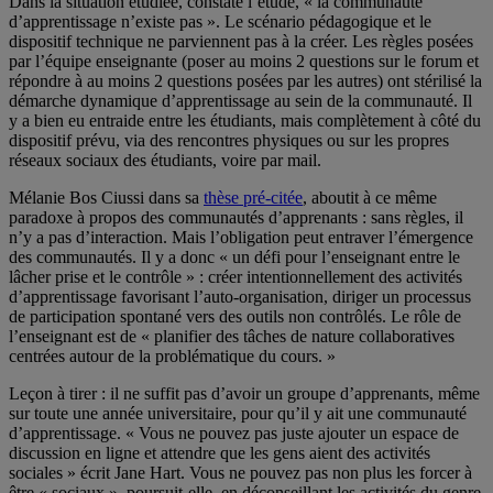
Dans la situation étudiée, constate l’étude, « la communauté
d’apprentissage n’existe pas ». Le scénario pédagogique et le
dispositif technique ne parviennent pas à la créer. Les règles posées
par l’équipe enseignante (poser au moins 2 questions sur le forum et
répondre à au moins 2 questions posées par les autres) ont stérilisé la
démarche dynamique d’apprentissage au sein de la communauté. Il
y a bien eu entraide entre les étudiants, mais complètement à côté du
dispositif prévu, via des rencontres physiques ou sur les propres
réseaux sociaux des étudiants, voire par mail.
Mélanie Bos Ciussi dans sa
thèse pré-citée
, aboutit à ce même
paradoxe à propos des communautés d’apprenants : sans règles, il
n’y a pas d’interaction. Mais l’obligation peut entraver l’émergence
des communautés. Il y a donc « un défi pour l’enseignant entre le
lâcher prise et le contrôle » : créer intentionnellement des activités
d’apprentissage favorisant l’auto-organisation, diriger un processus
de participation spontané vers des outils non contrôlés. Le rôle de
l’enseignant est de « planifier des tâches de nature collaboratives
centrées autour de la problématique du cours. »
Leçon à tirer : il ne suffit pas d’avoir un groupe d’apprenants, même
sur toute une année universitaire, pour qu’il y ait une communauté
d’apprentissage. « Vous ne pouvez pas juste ajouter un espace de
discussion en ligne et attendre que les gens aient des activités
sociales » écrit Jane Hart. Vous ne pouvez pas non plus les forcer à
être « sociaux », poursuit-elle, en déconseillant les activités du genre