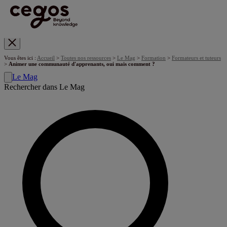
Skip to main content
Vous êtes ici :
Accueil
>
Toutes nos ressources
>
Le Mag
>
Formation
>
Formateurs et tuteurs
>
Animer une communauté d'apprenants, oui mais comment ?
Le Mag
Rechercher dans Le Mag