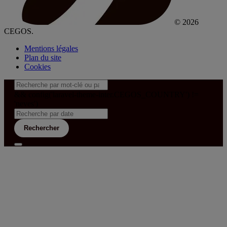
© 2026
CEGOS.
Mentions légales
Plan du site
Cookies
&& config('laravel-theme-inter.CEGOS_COUNTRY') !=
'neves')
Rechercher