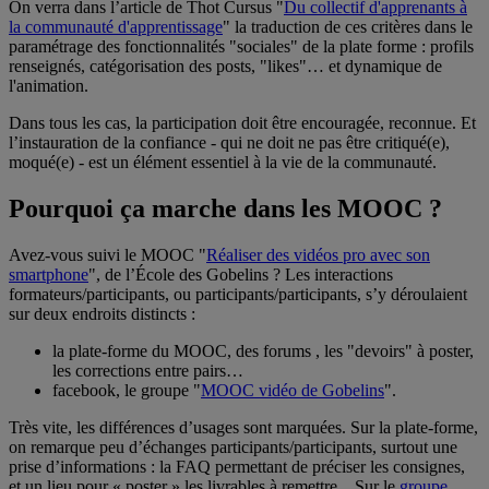
On verra dans l’article de Thot Cursus "
Du collectif d'apprenants à
la communauté d'apprentissage
" la traduction de ces critères dans le
paramétrage des fonctionnalités "sociales" de la plate forme : profils
renseignés, catégorisation des posts, "likes"… et dynamique de
l'animation.
Dans tous les cas, la participation doit être encouragée, reconnue. Et
l’instauration de la confiance - qui ne doit ne pas être critiqué(e),
moqué(e) - est un élément essentiel à la vie de la communauté.
Pourquoi ça marche dans les MOOC ?
Avez-vous suivi le MOOC "
Réaliser des vidéos pro avec son
smartphone
", de l’École des Gobelins ? Les interactions
formateurs/participants, ou participants/participants, s’y déroulaient
sur deux endroits distincts :
la plate-forme du MOOC, des forums , les "devoirs" à poster,
les corrections entre pairs…
facebook, le groupe "
MOOC vidéo de Gobelins
".
Très vite, les différences d’usages sont marquées. Sur la plate-forme,
on remarque peu d’échanges participants/participants, surtout une
prise d’informations : la FAQ permettant de préciser les consignes,
et un lieu pour « poster » les livrables à remettre... Sur le
groupe