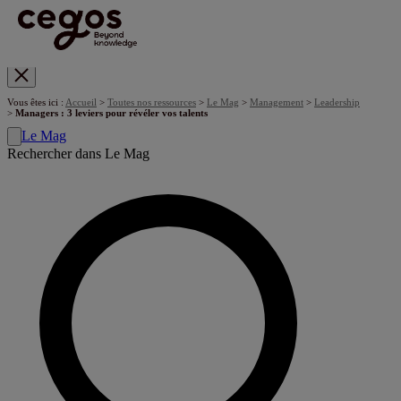
Skip to main content
Vous êtes ici :
Accueil
>
Toutes nos ressources
>
Le Mag
>
Management
>
Leadership
>
Managers : 3 leviers pour révéler vos talents
Le Mag
Rechercher dans Le Mag