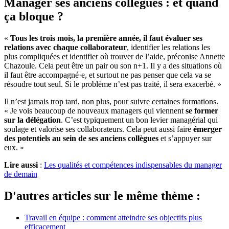
Manager ses anciens collègues : et quand
ça bloque ?
«
Tous les trois mois, la première année, il faut évaluer ses
relations avec chaque collaborateur
, identifier les relations les
plus compliquées et identifier où trouver de l’aide, préconise Annette
Chazoule. Cela peut être un pair ou son n+1. Il y a des situations où
il faut être accompagné·e, et surtout ne pas penser que cela va se
résoudre tout seul. Si le problème n’est pas traité, il sera exacerbé. »
Il n’est jamais trop tard, non plus, pour suivre certaines formations.
« Je vois beaucoup de nouveaux managers qui viennent
se former
sur la délégation
. C’est typiquement un bon levier managérial qui
soulage et valorise ses collaborateurs. Cela peut aussi faire
émerger
des potentiels au sein de ses anciens collègues
et s’appuyer sur
eux. »
Lire aussi
:
Les qualités et compétences indispensables du manager
de demain
D'autres articles sur le même thème :
Travail en équipe : comment atteindre ses objectifs plus
efficacement