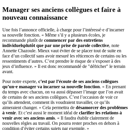
Manager ses anciens collègues et faire à
nouveau connaissance
Une fois l’annonce officielle, à charge pour l’intéressé·e d’incarner
sa nouvelle fonction. « Même s’il y a plusieurs écoles, je
recommande plutôt de
commencer par des entretiens
individuels
plutôt que par une prise de parole collective
, note
Annette Chazoule. Mieux vaut éviter de se placer tout de suite en
face d’un collectif sans avoir mesuré les réticences de certains ou les
ressentiments d’autres. C’est prendre le risque de s’exposer à des
jeux d’influence. » Il est donc recommandé de "défricher" le terrain
avant.
Pour notre experte,
c’est par l’écoute de ses anciens collègues
qu’un
·
e manager va incarner sa nouvelle fonction
. « En prenant
du temps avec chacun, on va aussi dépasser l’image que l’on avait
de certains de ses anciens collègues. C’est l’occasion de voir ce
qu’ils attendent, comment ils voudraient travailler, ce qu’ils
aimeraient changer. » Cela permettra de
désamorcer des problèmes
à venir
. Et c’est aussi le moment idéal de
clarifier les relations à
venir avec ses anciens amis
. « Il faudra établir clairement de
nouvelles règles au travail. On pourra rester proches en dehors à
condition d’éviter certains sujets par exemple. »