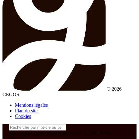
© 2026
CEGOS.
Mentions légales
Plan du site
Cookies
&& config('laravel-theme-inter.CEGOS_COUNTRY') !=
'neves')