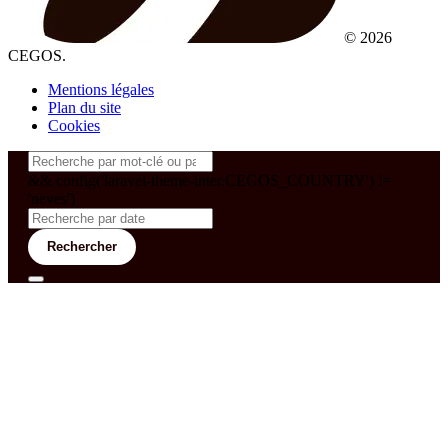
© 2026
CEGOS.
Mentions légales
Plan du site
Cookies
&& config('laravel-theme-inter.CEGOS_COUNTRY') !=
'neves')
Rechercher