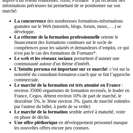
auprès d'un réseau relationnel. Ainsi, Formans* a pu recueillir des
informations précieuses lui permettant de se positionner sur son
marché:
La concurrence
des nombreuses formations-informations
gratuites sur le Web (tutoriels, blogs, forum, mooc, …) se
développe.
La réforme de la formation professionnelle
oriente le
financement des formations continues sur le socle de
compétences pour les salariés et demandeurs d’emploi, ce qui
n'est pas le cas des formations de Formans*.
Le web et les réseaux sociaux
permettent d’animer une
communauté autour d'un thème d'intérêt.
L’Intuitu persona est important sur ce marché
: c’est sur la
notoriété du consultant-formateur-coach que se fait l’approche
commerciale.
Le marché
de la formation est très
atomisé en
France
:
environ 35000 organismes de formation recensés, le leader en
France, Cegos, détient environ 10% de part de marché, le
deuxième 5%, le 3ème environ 3%. (parts de marché estimées
par l'auteur du billet, à partir de sa veille)
Le marché
de la formation
semble arrivé à maturité, voire
en phase de déclin.
Une offre
pléthorique
en développement personnel masque
les nouvelles offres encore peu connues.