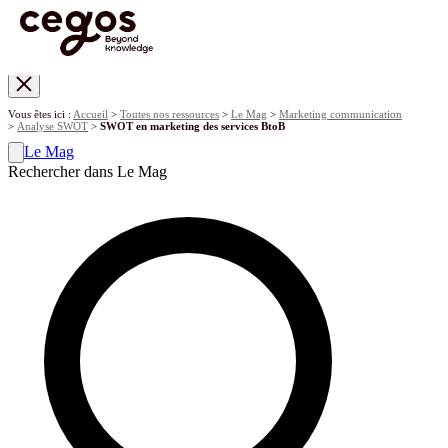
Skip to main content
Vous êtes ici :
Accueil
>
Toutes nos ressources
>
Le Mag
>
Marketing communication
>
Analyse SWOT
>
SWOT en marketing des services BtoB
Le Mag
Rechercher dans Le Mag