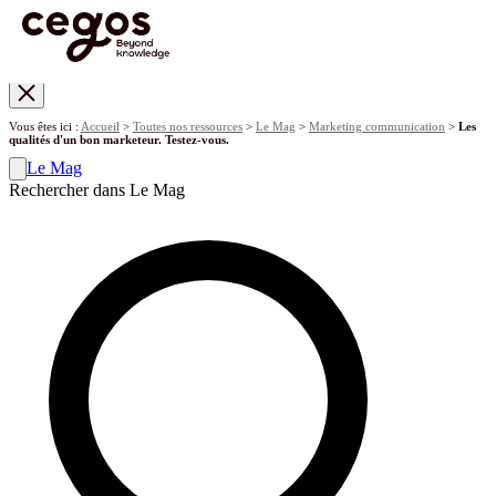
Skip to main content
Vous êtes ici :
Accueil
>
Toutes nos ressources
>
Le Mag
>
Marketing communication
>
Les
qualités d'un bon marketeur. Testez-vous.
Le Mag
Rechercher dans Le Mag