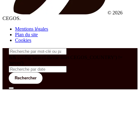
© 2026
CEGOS.
Mentions légales
Plan du site
Cookies
&& config('laravel-theme-inter.CEGOS_COUNTRY') !=
'neves')
Rechercher