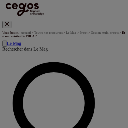
Skip to main content
Vous êtes ici :
Accueil
>
Toutes nos ressources
>
Le Mag
>
Projet
>
Gestion multi-projets
>
Et
si on revisitait le PDCA ?
Le Mag
Rechercher dans Le Mag