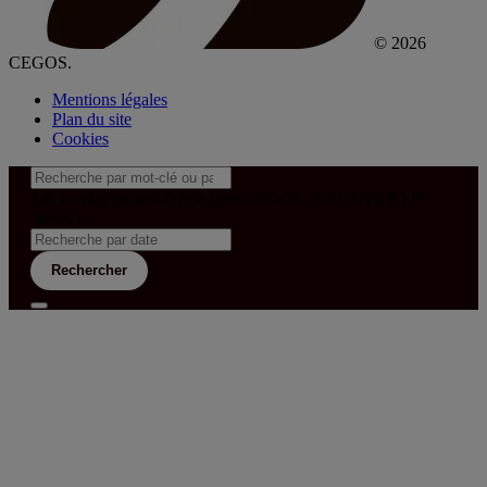
© 2026
CEGOS.
Mentions légales
Plan du site
Cookies
&& config('laravel-theme-inter.CEGOS_COUNTRY') !=
'neves')
Rechercher