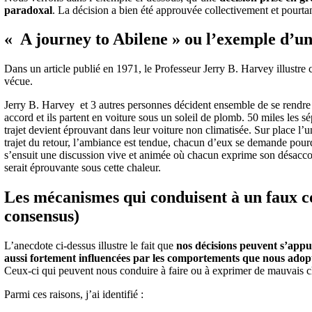
paradoxal
. La décision a bien été approuvée collectivement et pourt
« A journey to Abilene » ou l’exemple d’un
Dans un article publié en 1971, le Professeur Jerry B. Harvey illustre
vécue.
Jerry B. Harvey et 3 autres personnes décident ensemble de se rendr
accord et ils partent en voiture sous un soleil de plomb. 50 miles les sé
trajet devient éprouvant dans leur voiture non climatisée. Sur place l’un
trajet du retour, l’ambiance est tendue, chacun d’eux se demande pourq
s’ensuit une discussion vive et animée où chacun exprime son désaccor
serait éprouvante sous cette chaleur.
Les mécanismes qui conduisent à un faux c
consensus)
L’anecdote ci-dessus illustre le fait que
nos décisions peuvent s’appuy
aussi fortement influencées par les comportements que nous adop
Ceux-ci qui peuvent nous conduire à faire ou à exprimer de mauvais c
Parmi ces raisons, j’ai identifié :