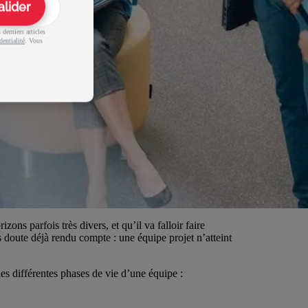
alider
derniers articles
dentialité
. Vous
ns parfois très divers, et qu’il va falloir faire
 doute déjà rendu compte : une équipe projet n’atteint
 différentes phases de vie d’une équipe :