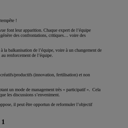
 tempête !
vue font leur apparition. Chaque expert de l’équipe
 génère des confrontations, critiques… voire des
ir à la balkanisation de l’équipe, voire à un changement de
à au renforcement de l’équipe.
atifs/productifs (innovation, fertilisation) et non
optant un mode de management très « participatif ». Cela
r que les discussions s’enveniment.
oppose, il peut être opportun de reformuler l’objectif
 1