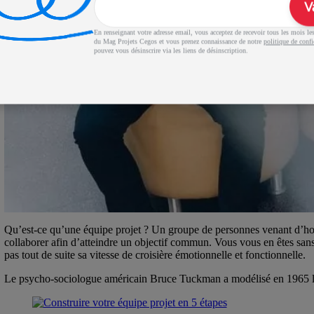
V
En renseignant votre adresse email, vous acceptez de recevoir tous les mois les 
du Mag Projets Cegos et vous prenez connaissance de notre
politique de confi
pouvez vous désinscrire via les liens de désinscription.
Qu’est-ce qu’une équipe projet ? Un groupe de personnes venant d’horizo
collaborer afin d’atteindre un objectif commun. Vous vous en êtes sans
pas tout de suite sa vitesse de croisière émotionnelle et fonctionnelle.
Le psycho-sociologue américain Bruce Tuckman a modélisé en 1965 les