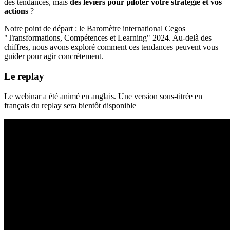
des tendances, mais
des leviers pour piloter votre stratégie et vos
actions
?
Notre point de départ : le Baromètre international Cegos
"Transformations, Compétences et Learning" 2024. Au-delà des
chiffres, nous avons exploré comment ces tendances peuvent vous
guider pour agir concrètement.
Le replay
Le webinar a été animé en anglais. Une version sous-titrée en
français du replay sera bientôt disponible