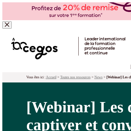
Skip to main content
Leader international
de la formation
professionnelle
et continue
Vous êtes ici :
Accueil
>
Toutes nos ressources
>
News
>
[Webinar] Les cl
[Webinar] Les c
captiver et con