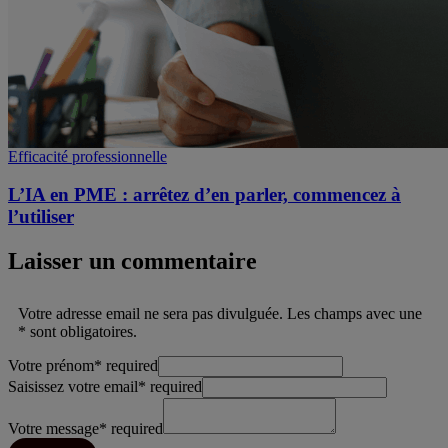
Efficacité professionnelle
L’IA en PME : arrêtez d’en parler, commencez à
l’utiliser
Laisser un commentaire
Votre adresse email ne sera pas divulguée. Les champs avec une
* sont obligatoires.
Votre prénom
*
required
Saisissez votre email
*
required
Votre message
*
required