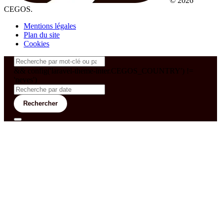
© 2026
CEGOS.
Mentions légales
Plan du site
Cookies
&& config('laravel-theme-inter.CEGOS_COUNTRY') !=
'neves')
Rechercher