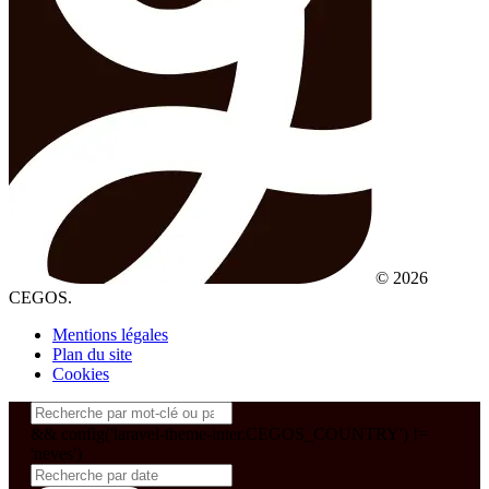
© 2026
CEGOS.
Mentions légales
Plan du site
Cookies
&& config('laravel-theme-inter.CEGOS_COUNTRY') !=
'neves')