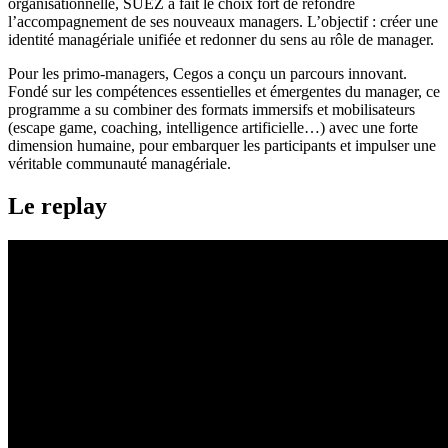
organisationnelle, SUEZ a fait le choix fort de refondre
l’accompagnement de ses nouveaux managers. L’objectif : créer une
identité managériale unifiée et redonner du sens au rôle de manager.
Pour les primo-managers, Cegos a conçu un parcours innovant.
Fondé sur les compétences essentielles et émergentes du manager, ce
programme a su combiner des formats immersifs et mobilisateurs
(escape game, coaching, intelligence artificielle…) avec une forte
dimension humaine, pour embarquer les participants et impulser une
véritable communauté managériale.
Le replay