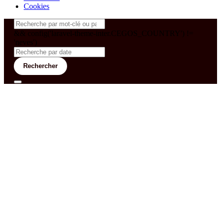
Cookies
&& config('laravel-theme-inter.CEGOS_COUNTRY') !=
'neves')
Rechercher