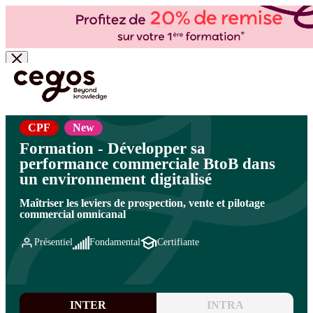
Skip to main content
Vous êtes ici :
Accueil
>
Cegos, organisme de formation à Paris et en régions
>
Commercial
- Ventes
>
Vente et négociation
>
Métiers commerciaux
CPF
New
Formation - Développer sa
performance commerciale BtoB dans
un environnement digitalisé
Maîtriser les leviers de prospection, vente et pilotage
commercial omnicanal
Présentiel
Fondamental
Certifiante
INTER
INTRA