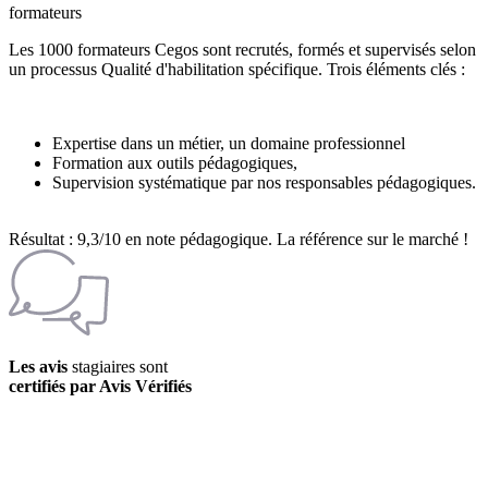
formateurs
Les 1000 formateurs Cegos sont recrutés, formés et supervisés selon
un processus Qualité d'habilitation spécifique. Trois éléments clés :
Expertise dans un métier, un domaine professionnel
Formation aux outils pédagogiques,
Supervision systématique par nos responsables pédagogiques.
Résultat : 9,3/10 en note pédagogique. La référence sur le marché !
Les avis
stagiaires sont
certifiés par Avis Vérifiés
La gestion des avis clients par Avis Vérifiés de Cegos.fr
est certifiée
conforme à la norme NF ISO 20488 "avis en ligne" et au référentiel
de certification NF522 V2 par AFNOR Certification depuis le 28
Mars 2014.
En savoir plus