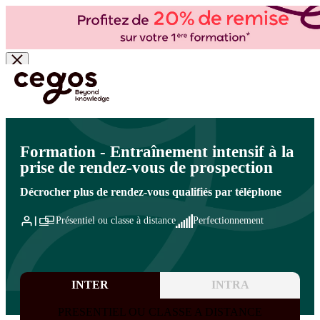
Skip to main content
Vous êtes ici :
Accueil
>
Cegos, organisme de formation à Paris et en régions
>
Commercial
- Ventes
>
Vente et négociation
>
Prospecter et conquérir
Formation - Entraînement intensif à la
prise de rendez-vous de prospection
Décrocher plus de rendez-vous qualifiés par téléphone
Présentiel ou classe à distance
Perfectionnement
INTER
INTRA
PRESENTIEL OU CLASSE A DISTANCE