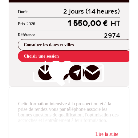
2 jours (14 heures)
Durée
1 550,00 €
HT
Prix 2026
Référence
2974
Consulter les dates et villes
Choisir une session
Cette formation intensive à la prospection et à la
prise de rendez-vous par téléphone associe les
bonnes questions de qualification, l'optimisation des
accroches et l'entraînement à leur formulation.
Élargir sa clientèle par la prospection est un enjeu
Lire la suite
crucial pour chaque entreprise. La première étape