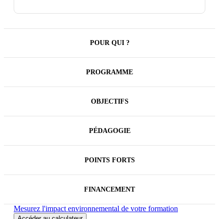
vers la réussite consiste à obtenir des rendez-vous
"utiles".
Comment acquérir un discours suffisamment
attractif et fluide pour accrocher l'intérêt des
POUR QUI ?
prospects ? Comment faire en quelques instants la
différence auprès de prospects hyper sollicités ?
PROGRAMME
En s'entraînant, les participants affinent leur
discours, acquièrent des réflexes face aux
objections, gagnent en aisance, en confiance et en
OBJECTIFS
ténacité.
PÉDAGOGIE
POINTS FORTS
FINANCEMENT
Mesurez l'impact environnemental de votre formation
Accéder au calculateur