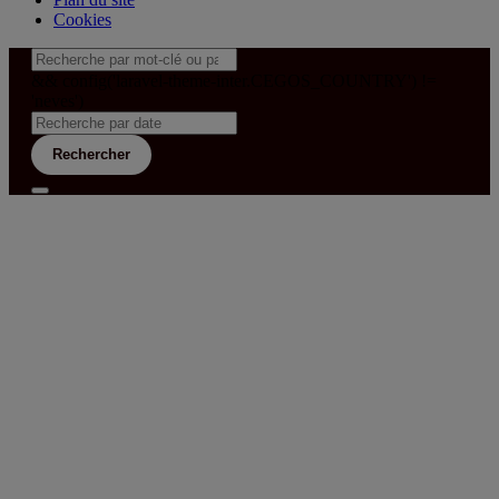
Cookies
&& config('laravel-theme-inter.CEGOS_COUNTRY') !=
'neves')
Rechercher