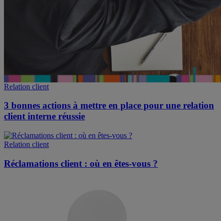
Relation client
3 bonnes actions à mettre en place pour une relation
client interne réussie
Relation client
Réclamations client : où en êtes-vous ?