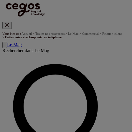
Skip to main content
Vous êtes ici :
Accueil
>
Toutes nos ressources
>
Le Mag
>
Commercial
>
Relation client
>
Faites votre check-up voix au téléphone
Le Mag
Rechercher dans Le Mag