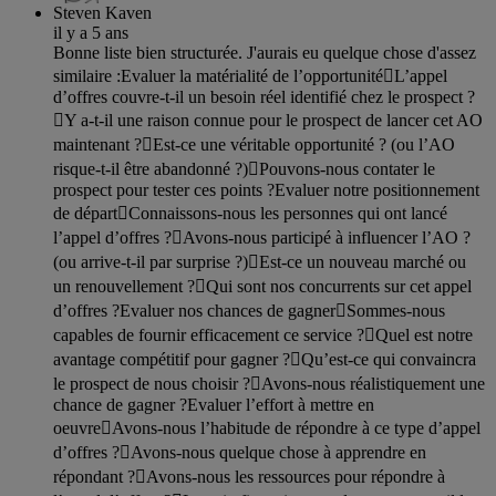
Steven Kaven
il y a 5 ans
Bonne liste bien structurée. J'aurais eu quelque chose d'assez
similaire :Evaluer la matérialité de l’opportunitéL’appel
d’offres couvre-t-il un besoin réel identifié chez le prospect ?
Y a-t-il une raison connue pour le prospect de lancer cet AO
maintenant ?Est-ce une véritable opportunité ? (ou l’AO
risque-t-il être abandonné ?)Pouvons-nous contater le
prospect pour tester ces points ?Evaluer notre positionnement
de départConnaissons-nous les personnes qui ont lancé
l’appel d’offres ?Avons-nous participé à influencer l’AO ?
(ou arrive-t-il par surprise ?)Est-ce un nouveau marché ou
un renouvellement ?Qui sont nos concurrents sur cet appel
d’offres ?Evaluer nos chances de gagnerSommes-nous
capables de fournir efficacement ce service ?Quel est notre
avantage compétitif pour gagner ?Qu’est-ce qui convaincra
le prospect de nous choisir ?Avons-nous réalistiquement une
chance de gagner ?Evaluer l’effort à mettre en
oeuvreAvons-nous l’habitude de répondre à ce type d’appel
d’offres ?Avons-nous quelque chose à apprendre en
répondant ?Avons-nous les ressources pour répondre à