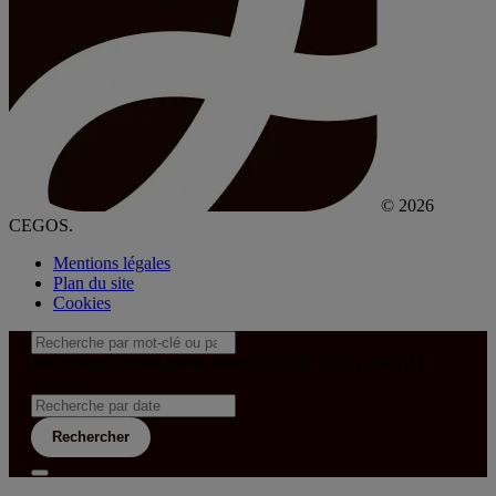
© 2026
CEGOS.
Mentions légales
Plan du site
Cookies
&& config('laravel-theme-inter.CEGOS_COUNTRY') !=
'neves')
Rechercher