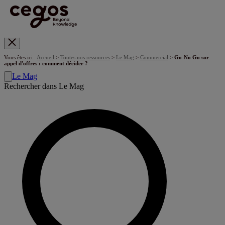
Skip to main content
Vous êtes ici :
Accueil
>
Toutes nos ressources
>
Le Mag
>
Commercial
>
Go-No Go sur
appel d'offres : comment décider ?
Le Mag
Rechercher dans Le Mag