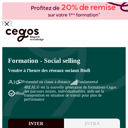
Skip to main content
Vous êtes ici :
Accueil
>
Cegos, organisme de formation à Paris et en régions
>
Commercial
- Ventes
>
Vente et négociation
>
Prospecter et conquérir
Formation - Social selling
Vendre à l'heure des réseaux sociaux BtoB
Présentiel ou classe à distance
Fondamental
4REAL© est la nouvelle génération de formations Cegos :
des parcours mixtes, individualisables, axés sur la
4Real
transposition en situation de travail pour plus de
performance
INTER
INTRA