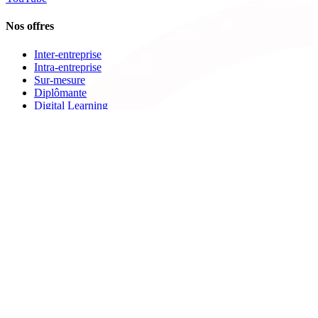
Nos offres
Inter-entreprise
Intra-entreprise
Sur-mesure
Diplômante
Digital Learning
VAE
À propos de Cegos
Nos centres de formation
Newsletters
Espace carrière
Presse
Le Groupe Cegos
Accessibilité en situation de handicap
Nos engagements RSE
Aides
FAQ