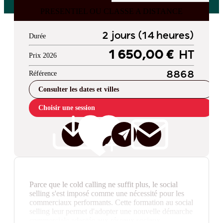
PRESENTIEL OU CLASSE A DISTANCE
2 jours (14 heures)
Durée
1 650,00 €
HT
Prix 2026
Référence
8868
Consulter les dates et villes
Choisir une session
Parce que le cold calling ne suffit plus, le social
selling s'est imposé comme une nécessité pour les
commerciaux performants. Cette formation au social
selling leur permet d'adopter une nouvelle démarche
commerciale adaptée aux réseaux sociaux.