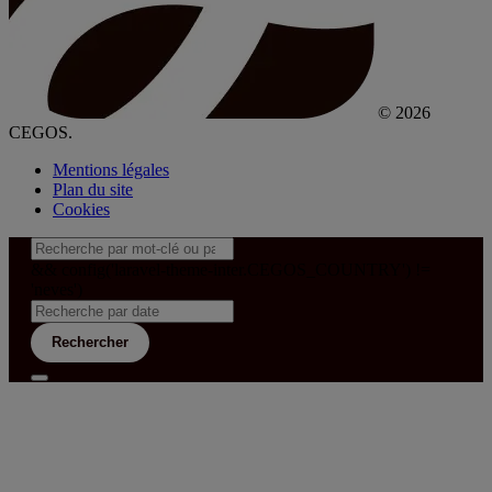
© 2026
CEGOS.
Mentions légales
Plan du site
Cookies
&& config('laravel-theme-inter.CEGOS_COUNTRY') !=
'neves')
Rechercher