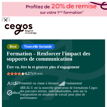
Skip to main content
Vous êtes ici :
Accueil
>
Cegos, organisme de formation à Paris et en régions
>
Communication
>
Communication interne et externe
>
Maîtriser les fondamentaux de la
communication corporate
Best
Nouvelle formule
Formation - Renforcer l'impact des
supports de communication
Être vu, être lu et générer plus d'engagement
4,2
/5
(38 avis)
Présentiel ou classe à distance
Fondamental
4REAL© est la nouvelle génération de formations Cegos :
des parcours mixtes, individualisables, axés sur la
4Real
transposition en situation de travail pour plus de
performance