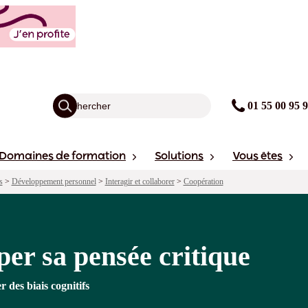
tique
agogie
Points forts
Financement
Sessions
01 55 00 95 
Domaines de formation
Solutions
Vous êtes
s
>
Développement personnel
>
Interagir et collaborer
>
Coopération
er sa pensée critique
 des biais cognitifs