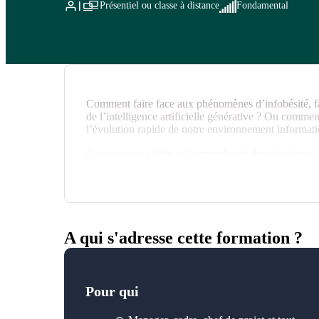
Présentiel ou classe à distance
Fondamental
Comment faire face aux phénomènes d’infobésité, fa
de l’intelligence artificielle générative ? Ou comme
l’évolution rapide de notre environnement informati
Ces nouveaux défis et la complexité des situations,
incitent à développer notre capacité à trier et à éva
c’est-à-dire à développer notre pensée critique.
Softskill majeure des années à venir, exercer sa pens
d’analyse et les bonnes attitudes et ainsi améliorer a
résoudre des problèmes complexes ou à gérer des con
A qui s'adresse cette formation ?
S’approprier cette nouvelle compétence, devient u
bien-être au travail.
Pour qui