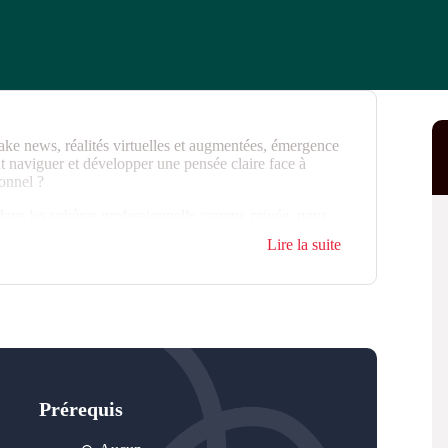
ke news, réalités virtuelles et augmentées, émergence
nt naviguer et développer une pensée claire face à
onnel ?
 dans les sphères professionnelle comme privée, nous
luer les informations de manière objective et autonome,
Lire la suite
ée critique requiert de combiner de fines capacités
u quotidien, collaboration, prise de décision, capacité à
flits.
n atout synonyme de performance mais également de
Prérequis