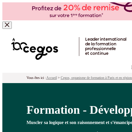
Formation - Développer sa pensée cri
Pour qui ?
Programme
Objectifs
Péd
Skip to main content
Leader international
de la formation
professionnelle
et continue
Vous êtes ici :
Accueil
>
Cegos, organisme de formation à Paris et en région
Formation - Développ
Muscler sa logique et son raisonnement et s’émanciper