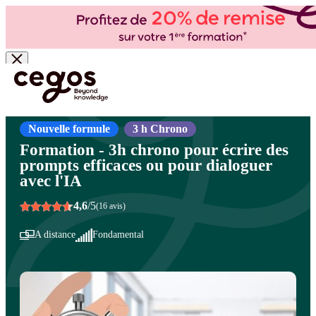
Skip to main content
Vous êtes ici :
Accueil
>
Cegos, organisme de formation à Paris et en régions
>
Efficacité
professionnelle
>
Communication écrite
>
Techniques rédactionnelles
Nouvelle formule
3 h Chrono
Formation - 3h chrono pour écrire des
prompts efficaces ou pour dialoguer
avec l'IA
4,6
/5
(16 avis)
A distance
Fondamental