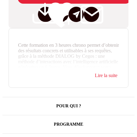
Cette formation en 3 heures chrono permet d’obtenir
des résultats concrets et utilisables à ses requêtes,
grâce à la méthode DIALOG by Cegos : une
méthode d’interactions avec l’intelligence artificielle
générative en 6 étapes. Vous développerez votre
aptitude à rédiger des prompts adaptés à divers
Lire la suite
contextes professionnels, et à pratiquer avec éthique
et responsabilité.
POUR QUI ?
PROGRAMME