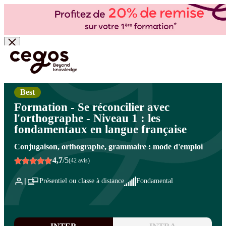
Skip to main content
Vous êtes ici :
Accueil
>
Cegos, organisme de formation à Paris et en régions
>
Efficacité
professionnelle
>
Communication écrite
>
Grammaire et Orthographe
Best
Formation - Se réconcilier avec
l'orthographe - Niveau 1 : les
fondamentaux en langue française
Conjugaison, orthographe, grammaire : mode d'emploi
4,7
/5
(42 avis)
Présentiel ou classe à distance
Fondamental