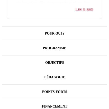
cette formation offre les moyens de se réconcilier
avec l'orthographe et la grammaire pour améliorer
Lire la suite
son français écrit.
La formation propose de revoir vos bases
orthographiques et grammaticales du français pour
rédiger de façon plus fluide.
POUR QUI ?
Évaluez votre niveau de connaissance en
orthographe.
PROGRAMME
OBJECTIFS
PÉDAGOGIE
POINTS FORTS
FINANCEMENT