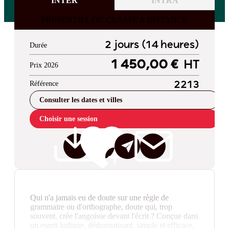
INTER
INTRA
PRESENTIEL OU CLASSE A DISTANCE
2 jours (14 heures)
Durée
1 450,00 €
HT
Prix 2026
Référence
2213
Consulter les dates et villes
Choisir une session
Qui n'a jamais eu de doute sur une règle de
grammaire ou d'orthographe, doute qui, trop
souvent, crée l'angoisse devant l'écrit ? Conçue dans
un esprit ludique, dédramatisant, simple et efficace,