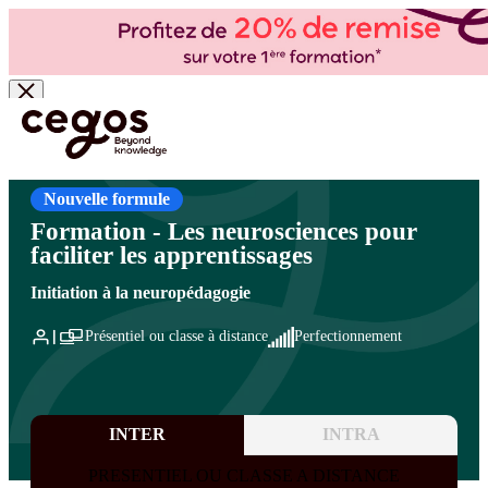
Skip to main content
Vous êtes ici :
Accueil
>
Cegos, organisme de formation à Paris et en régions
>
Formation
de formateurs
>
Formation des formateurs
>
Concevoir une formation
Nouvelle formule
Formation - Les neurosciences pour
faciliter les apprentissages
Initiation à la neuropédagogie
Présentiel ou classe à distance
Perfectionnement
INTER
INTRA
PRESENTIEL OU CLASSE A DISTANCE