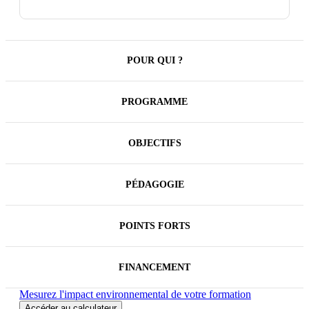
et rapprocher la formation de l’activité au travail,
quelles que soient les modalités de formation
choisies.
POUR QUI ?
PROGRAMME
OBJECTIFS
PÉDAGOGIE
POINTS FORTS
FINANCEMENT
Mesurez l'impact environnemental de votre formation
Accéder au calculateur