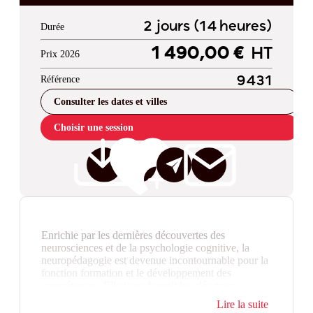
2 jours (14 heures)
Durée
1 490,00 €
HT
Prix 2026
Référence
9431
Consulter les dates et villes
Choisir une session
Enrichie par les dernières découvertes des
neurosciences et de la psychologie cognitive, la
neuropédagogie est devenue incontournable pour la
fonction formation et le développement des
compétences. Elle vous fournit les clés pour
individualiser les parcours de vos apprenants,
Lire la suite
personnaliser leurs environnements d'apprentissage,