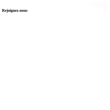
Rejoignez-nous
France
Tips
Facebook
YouTube
Nos offres
Inter-entreprise
Intra-entreprise
Sur-mesure
Diplômante
Digital Learning
VAE