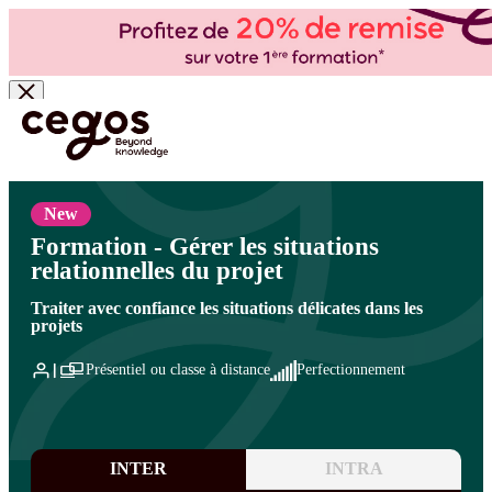
Skip to main content
Vous êtes ici :
Accueil
>
Cegos, organisme de formation à Paris et en régions
>
Management de projets - Gestion de projets
>
Management des parties prenantes et de
l'équipe projet
>
Gestion des parties prenantes
New
Formation - Gérer les situations
relationnelles du projet
Traiter avec confiance les situations délicates dans les
projets
Présentiel ou classe à distance
Perfectionnement
INTER
INTRA