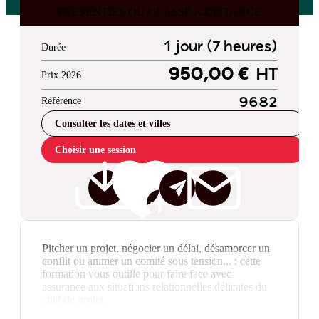
PRESENTIEL OU CLASSE A DISTANCE
1 jour (7 heures)
Durée
950,00 €
HT
Prix 2026
Référence
9682
Consulter les dates et villes
Choisir une session
Pitcher un projet, négocier un délai, désamorcer un
conflit ou animer un comité sous tension... : cette
formation vous outille pour faire face avec
assurance aux situations relationnelles délicates du
chef de projet.