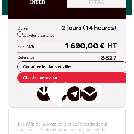
INTER
INTRA
PRESENTIEL OU CLASSE A DISTANCE
2 jours (14 heures)
Durée
activités à distance
1 690,00 €
HT
Prix 2026
Référence
8827
Consulter les dates et villes
Choisir une session
Les défis de la complexité et de l'incertitude qui
caractérisent notre environnement appellent de