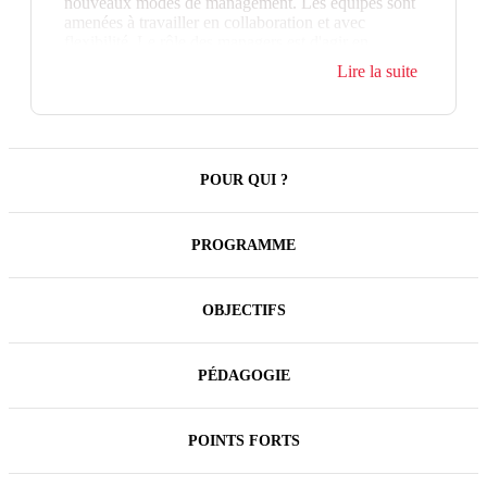
nouveaux modes de management. Les équipes sont
amenées à travailler en collaboration et avec
flexibilité. Le rôle des managers est d'agir en
promoteur et facilitateur d'une culture plus agile qui
Lire la suite
encourage l'innovation et contribue à la performance
des organisations. Cette formation apporte les clefs
pour exercer ce rôle particulier.
POUR QUI ?
PROGRAMME
OBJECTIFS
PÉDAGOGIE
POINTS FORTS