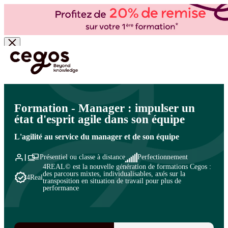
Skip to main content
Vous êtes ici :
Accueil
>
Cegos, organisme de formation à Paris et en régions
>
Management et leadership
>
Innovation, agilité, management à distance
>
Agilité
Formation - Manager : impulser un
état d'esprit agile dans son équipe
L'agilité au service du manager et de son équipe
Présentiel ou classe à distance
Perfectionnement
4REAL© est la nouvelle génération de formations Cegos :
des parcours mixtes, individualisables, axés sur la
4Real
transposition en situation de travail pour plus de
performance