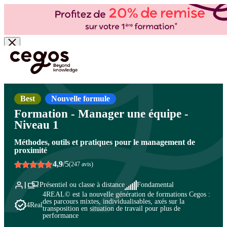
Skip to main content
Vous êtes ici :
Accueil
>
Cegos, organisme de formation à Paris et en régions
>
Management et leadership
>
Management d'équipe : les fondamentaux
>
Fondamentaux
du management
Best
Nouvelle formule
Formation - Manager une équipe -
Niveau 1
Méthodes, outils et pratiques pour le management de
proximité
4,9
/5
(247 avis)
Présentiel ou classe à distance
Fondamental
4REAL© est la nouvelle génération de formations Cegos :
des parcours mixtes, individualisables, axés sur la
4Real
transposition en situation de travail pour plus de
performance