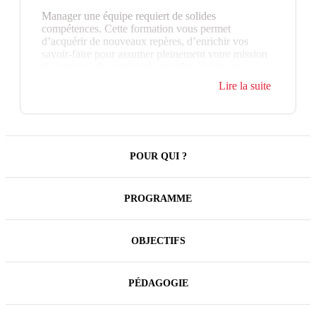
Manager une équipe requiert de solides
compétences. Cette formation vous permet
d’acquérir de nouveaux repères, d’enrichir vos
savoir-faire pour assumer pleinement votre mission
de manager de proximité avec des équipes en
présentiel, à distance ou en mode hybride.
Lire la suite
Fixer des objectifs, pratiquer des délégations
responsabilisantes, gérer les conflits, susciter la
motivation, intégrer les engagements de RSE… En
alternant apports de méthodes et d'outils, et mises en
application par des ateliers et jeux de rôle, cette
POUR QUI ?
formation permet aux participants de s’approprier
les concepts du management par la pratique.
PROGRAMME
Cette formation inclut un
parcours Adaptive
Learning
adapté aux besoins individuels de
chacun.
OBJECTIFS
PÉDAGOGIE