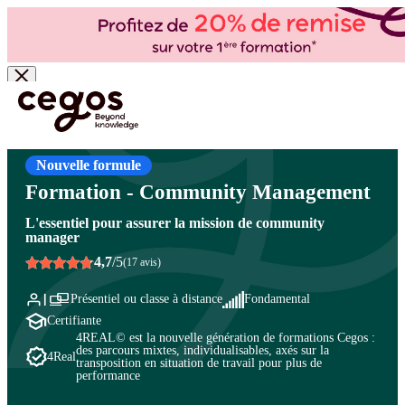
Skip to main content
Vous êtes ici :
Accueil
>
Cegos, organisme de formation à Paris et en régions
>
Marketing -
Marketing digital
>
Pratiques et métiers du marketing
>
Métiers du marketing
Nouvelle formule
Formation - Community Management
L'essentiel pour assurer la mission de community
manager
4,7
/5
(17 avis)
Présentiel ou classe à distance
Fondamental
Certifiante
4REAL© est la nouvelle génération de formations Cegos :
des parcours mixtes, individualisables, axés sur la
4Real
transposition en situation de travail pour plus de
performance