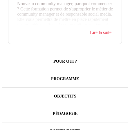
Nouveau community manager, par quoi commencer
? Cette formation permet de s'approprier le métier de
community manager et de responsable social media.
Elle vous permettra de mettre en place rapidement
vos premières actions de community management
avec efficacité.
Lire la suite
Comment poser les jalons d'une gestion des réseaux
sociaux adaptée à son organisation ? Facebook,
Instagram, TikTok, LinkedIn, Snapchat, X : quels
réseaux sociaux choisir en fonction de vos objectifs,
vos cibles mais aussi des capacités de votre
POUR QUI ?
entreprise (budget, ressources humaines…) ? Ces
aspects fondamentaux sont abordés en préambule de
la dimension opérationnelle : quelles sont les
PROGRAMME
spécificités de chacun des médias sociaux et les
facteurs clés de succès pour les animer au
quotidien? Fréquence, rédaction, choix des médias
OBJECTIFS
de publications, création de contenus avec les
intelligences artificielles génératives mais aussi
pilotage des résultats.
PÉDAGOGIE
Cette formation peut être associée à la
Certification
DiGiTT
.