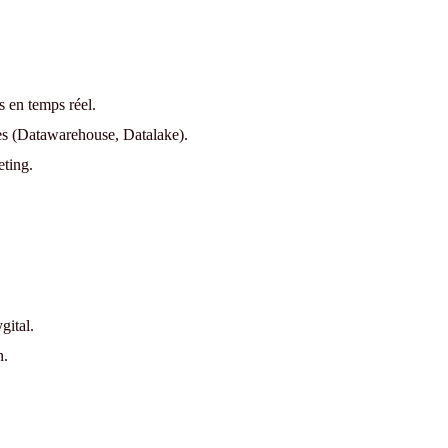
 en temps réel.
ées (Datawarehouse, Datalake).
eting.
gital.
n.