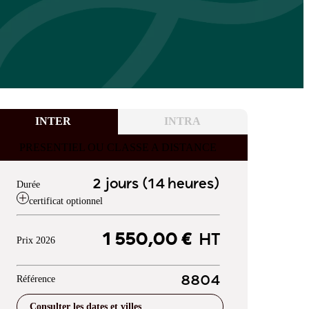
INTER
INTRA
PRESENTIEL OU CLASSE A DISTANCE
2 jours (14 heures)
Durée
certificat optionnel
1 550,00 €
HT
Prix 2026
Référence
8804
Consulter les dates et villes