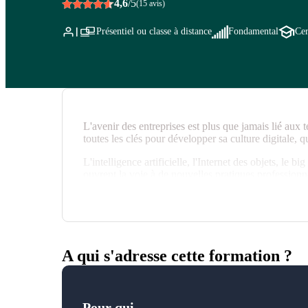
4,6
/5
(15 avis)
Présentiel ou classe à distance
Fondamental
Cer
L'avenir des entreprises est plus que jamais lié aux 
toutes les clés pour développer sa culture digitale, q
L'intelligence artificielle, l'Internet des objets, le
ouvrent la voie à de nouvelles pratiques professionne
métiers doivent compter avec ces nouvelles technolog
Cette formation peut être associée à la
Certificati
A qui s'adresse cette formation ?
Pour qui