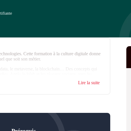
tifiante
technologies. Cette formation à la culture digitale donne
uel que soit son métier.
 big data, le metaverse, la blockchain… Des concepts qui
lles. Après le Web et les réseaux sociaux, tous les
ies disruptives et développer leur culture digitale.
Lire la suite
on DiGiTT
.
Prérequis