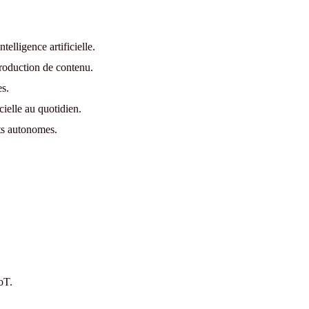
telligence artificielle.
production de contenu.
es.
icielle au quotidien.
nts autonomes.
oT.