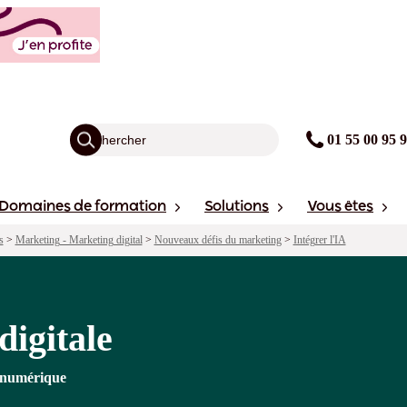
agogie
Points forts
Financement
avis
Sessions
01 55 00 95 
Domaines de formation
Solutions
Vous êtes
s
>
Marketing - Marketing digital
>
Nouveaux défis du marketing
>
Intégrer l'IA
digitale
u numérique