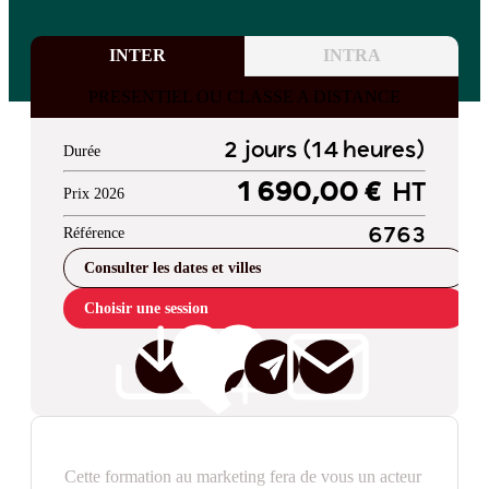
INTER
INTRA
PRESENTIEL OU CLASSE A DISTANCE
2 jours (14 heures)
Durée
1 690,00 €
HT
Prix 2026
Référence
6763
Consulter les dates et villes
Choisir une session
Cette formation au marketing fera de vous un acteur