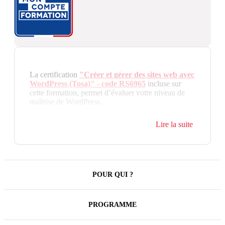
La certification
"Créer et gérer des sites web avec
WordPress (Tosa)" - code RS6965
incluse sur
cette formation, permet d’évaluer votre niveau de
maîtrise de WordPress.
Créer un site web peut sembler simple avec
Lire la suite
WordPress, mais créer un site web performant et
fonctionnel requiert des compétences spécifiques
que cette formation vous apportera. Que vous soyez
débutant ou que vous ayez quelques bases, cette
formation vous guidera pas à pas pour maîtriser
WordPress et concevoir un site web professionnel et
POUR QUI ?
efficace.
Apprenez à créer, personnaliser, et optimiser votre
site WordPress pour qu'il se distingue vraiment.
PROGRAMME
Avec notre programme, vous découvrirez les bases
essentielles ainsi que des techniques avancées pour