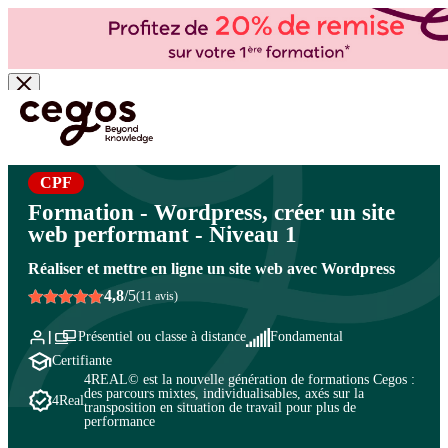
Skip to main content
Vous êtes ici :
Accueil
>
Cegos, organisme de formation à Paris et en régions
>
Marketing -
Marketing digital
>
Web marketing
>
Web et mobile (MOA / MOE)
CPF
Formation - Wordpress, créer un site
web performant - Niveau 1
Réaliser et mettre en ligne un site web avec Wordpress
4,8
/5
(11 avis)
Présentiel ou classe à distance
Fondamental
Certifiante
4REAL© est la nouvelle génération de formations Cegos :
des parcours mixtes, individualisables, axés sur la
4Real
transposition en situation de travail pour plus de
performance