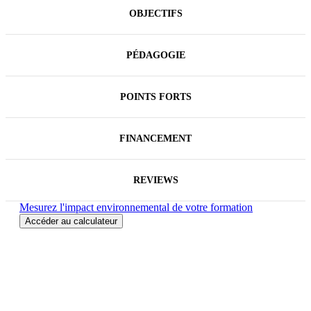
rendre votre site attractif, rapide et bien référencé.
OBJECTIFS
Vous découvrirez également l'utilisation d'outils
d'intelligence artificielle pour automatiser et
optimiser certains aspects de votre site, rendant ainsi
la gestion de votre site plus intelligente et efficace.
PÉDAGOGIE
POINTS FORTS
FINANCEMENT
REVIEWS
Mesurez l'impact environnemental de votre formation
Accéder au calculateur