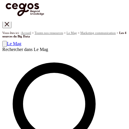
Skip to main content
Vous êtes ici :
Accueil
>
Toutes nos ressources
>
Le Mag
>
Marketing communication
>
Les 4
sources du Big Data
Le Mag
Rechercher dans Le Mag