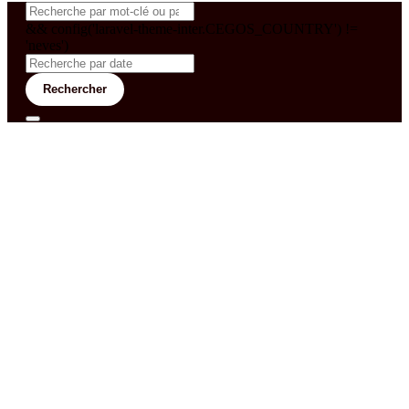
&& config('laravel-theme-inter.CEGOS_COUNTRY') !=
'neves')
Rechercher