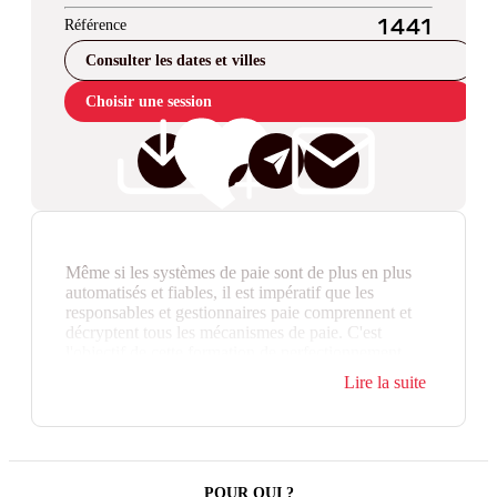
Référence
1441
Consulter les dates et villes
Choisir une session
Même si les systèmes de paie sont de plus en plus
automatisés et fiables, il est impératif que les
responsables et gestionnaires paie comprennent et
décryptent tous les mécanismes de paie. C'est
l'objectif de cette formation de perfectionnement.
Lire la suite
Dans un contexte de complexité réglementaire
croissante, la maîtrise des charges sociales et des
techniques de paie avancées est essentielle pour
prévenir les erreurs, sécuriser les bulletins de paie,
préserver les droits des salariés, limiter les risques de
redressement Urssaf et les DSN de
POUR QUI ?