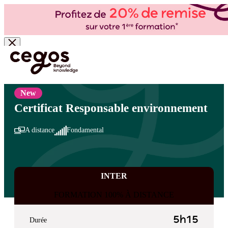
Skip to main content
Vous êtes ici :
Accueil
>
Cegos, organisme de formation à Paris et en régions
>
Qualité -
Santé - Sécurité - Environnement
>
Environnement
>
Les métiers
New
Certificat Responsable environnement
A distance
Fondamental
INTER
FORMATION 100% À DISTANCE
5h15
Durée