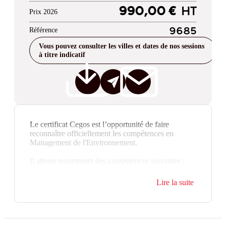
990,00 €
HT
Prix 2026
Référence
9685
Vous pouvez consulter les villes et dates de nos sessions
à titre indicatif
Le certificat Cegos est l’opportunité de faire
reconnaître officiellement les compétences en
Management de l'Environnement.
Il atteste notamment des compétences suivantes :
Lire la suite
Identifier les enjeux environnementaux
internes et externes de l'organisation, ainsi
que les besoins et attentes des parties
intéressées.